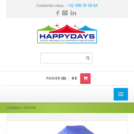
Contactez-nous :
+32 499 35 58 64
PANIER
(0)
0 €
TENTE REPLIABLE
Location
3x4.5m
Loisir