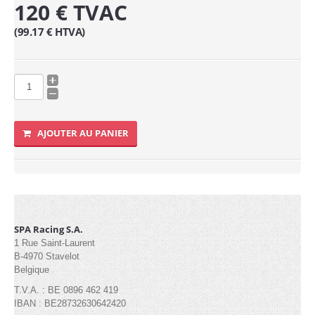
120 € TVAC
Industrielle
(99.17 € HTVA)
2.5mx2.5m (6)
3mx2m (7)
3mx3m (8)
4.5mx3m (9)
AJOUTER AU PANIER
4mx4m (6)
6mx3m (8)
6mx4m (4pieds) (7)
6m Hexagonale (6)
SPA Racing S.A.
1 Rue Saint-Laurent
8mx4m (6)
B-4970 Stavelot
Belgique
Express
T.V.A. : BE 0896 462 419
IBAN : BE28732630642420
1.8x1.8m (1)