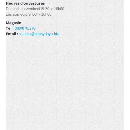
Heures d'ouvertures
Du lundi au vendredi 8h30 > 18h00
Les samedis 9h00 > 18h00
LOCATION
Magasin
Tél :
080/870.270
3x3m (3)
Email :
ventes@happydays.biz
3x4.5m (3)
Arches (1)
3x6m (3)
Kit de côtés (2)
Lests (1)
Lampes hallogènes chauffantes (1)
Lampes LED (1)