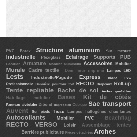
STRUCTURE ALUMINIUM
Murale (8)
Sur pieds (8)
Structure aluminium
PVC Forex
Sur mesure
Cadre textile (7)
Industrielle
Eclairage
Supports PUB
Plexiglass
Armature
Accessoires
Mobilier
Location
Mobilier aluminium
Cubique (7)
Murale
Cadre textile
Demi mur imprimé
Lampes LED
Lests
Express
Industrielle/Pagode
Bâche PVC
RECTO
Roll-up
Professionnelle
Bannière pourtour toit
Drapeaux
SUPPORTS PUB
Tente repliable
Bache de sol
Arches gonflables
Kit de côtés
Bases
Habillage mobilier
Sac transport
Dibond
Cubique
Panneau alvéolaire
Impression
Drapeaux
Auvent
Tissu
Lampes hallogènes chauffantes
Sur pieds
Autocollants
Beachflag
Mobilier PVC
Beachflag (30)
RECTO VERSO
Assemblage tentes
Loisir
Bases (8)
Arches
Barrière publicitaire
Pièces détachées