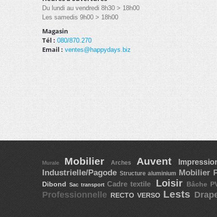
Du lundi au vendredi 8h30 > 18h00
Les samedis 9h00 > 18h00
Magasin
Tél :
080/870.270
Email :
ventes@happydays.biz
Mobilier
Auvent
Impressi
Arches
Murale
Mobilier
Industrielle/Pagode
Structure aluminium
Loisir
Cadre textile
Dibond
Bâche 
Sac transport
Lests
Professionnelle
Drap
RECTO VERSO