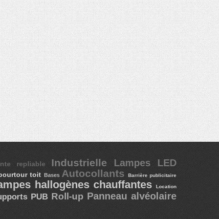
Industrielle
Lampes LED
ente repliable
Autocollants
pourtour toit
Bases
Barrière publicitaire
ampes hallogènes chauffantes
Location
Panneau alvéolaire
Roll-up
upports PUB