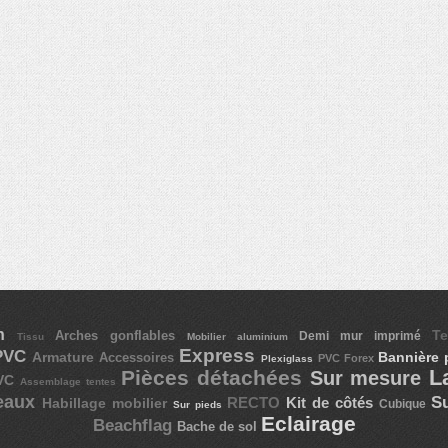
on
T
Arches gonflables
Demi mur imprimé
Tissu
Mobilier aluminium
Express
 PVC
Armature
Bannière 
Accessoires
PVC Forex
Plexiglass
L
Pièces détachées
Sur mesure
PVC
Assemblage tentes
eaux
S
RECTO
Kit de côtés
Habillage mobilier
Cubique
Sur pieds
Eclairage
Beachflag
Bache de sol