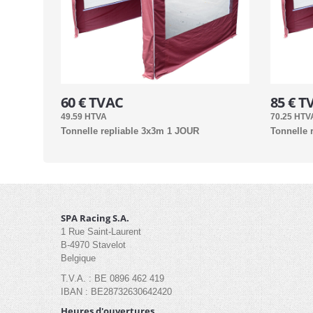
60 € TVAC
85 € T
49.59 HTVA
70.25 HTV
Tonnelle repliable 3x3m 1 JOUR
Tonnelle
SPA Racing S.A.
1 Rue Saint-Laurent
B-4970 Stavelot
Belgique
T.V.A. : BE 0896 462 419
IBAN : BE28732630642420
Heures d'ouvertures