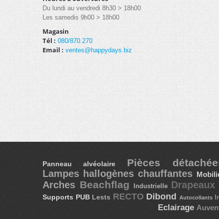
Du lundi au vendredi 8h30 > 18h00
Les samedis 9h00 > 18h00
Magasin
Tél :
080/870.270
Email :
ventes@happydays.biz
Pièces détach
Panneau alvéolaire
Lampes hallogènes chauffantes
Mobil
Beachflag
Arches
Drapeau
Industrielle
RECTO
Dibond
Supports PUB
I
Lests
Autocollants
Eclairage
Auven