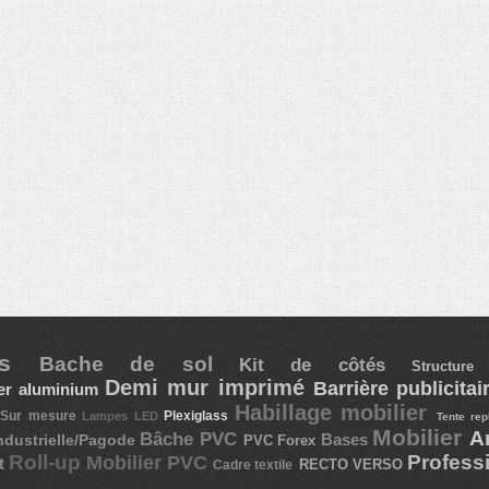
ées
Bache de sol
Kit de côtés
Structu
Demi mur imprimé
Barrière publicita
ier aluminium
x
Habillage mobilier
Sur mesure
Plexiglass
Lampes LED
Tente rep
Mobilier
A
Bâche PVC
ndustrielle/Pagode
Bases
PVC Forex
Roll-up
Profess
Mobilier PVC
t
RECTO VERSO
Cadre textile