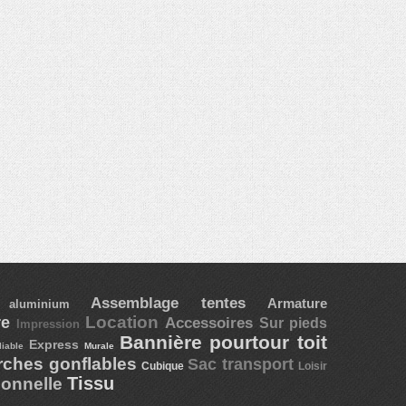
Assemblage tentes
Armature
re aluminium
Location
ire
Accessoires
Sur pieds
Impression
Bannière pourtour toit
Express
liable
Murale
rches gonflables
Sac transport
Cubique
Loisir
Tissu
ionnelle