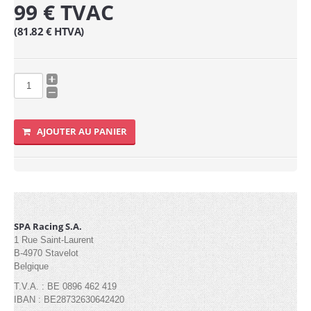
99 € TVAC
Industrielle
(81.82 € HTVA)
2.5mx2.5m (6)
3mx2m (7)
3mx3m (8)
4.5mx3m (9)
AJOUTER AU PANIER
4mx4m (6)
6mx3m (8)
6mx4m (4pieds) (7)
6m Hexagonale (6)
SPA Racing S.A.
1 Rue Saint-Laurent
8mx4m (6)
B-4970 Stavelot
Belgique
Express
T.V.A. : BE 0896 462 419
IBAN : BE28732630642420
1.8x1.8m (1)