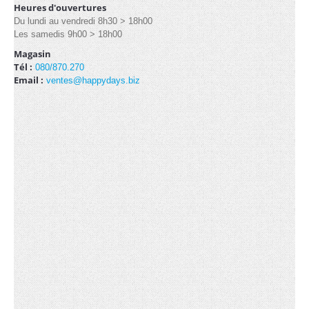
Heures d'ouvertures
Du lundi au vendredi 8h30 > 18h00
Les samedis 9h00 > 18h00
LOCATION
Magasin
Tél :
080/870.270
3x3m (3)
Email :
ventes@happydays.biz
3x4.5m (3)
Arches (1)
3x6m (3)
Kit de côtés (2)
Lests (1)
Lampes hallogènes chauffantes (1)
Lampes LED (1)