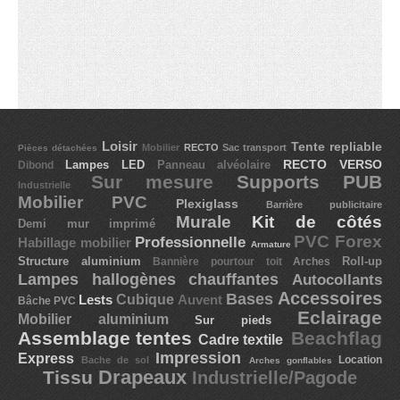
STRUCTURE ALUMINIUM
Murale (8)
Sur pieds (8)
Loisir
Tente repliable
Mobilier
RECTO
Sac transport
Pièces détachées
Cadre textile (7)
Lampes LED
Panneau alvéolaire
RECTO VERSO
Dibond
Sur mesure
Supports PUB
Industrielle
Cubique (7)
Mobilier PVC
Plexiglass
Barrière publicitaire
Murale
Kit de côtés
Demi mur imprimé
PVC Forex
Professionnelle
Habillage mobilier
Armature
SUPPORTS PUB
Structure aluminium
Roll-up
Bannière pourtour toit
Arches
Lampes hallogènes chauffantes
Autocollants
Accessoires
Bases
Lests
Cubique
Auvent
Bâche PVC
Drapeaux
Eclairage
Mobilier aluminium
Sur pieds
Assemblage tentes
Beachflag
Cadre textile
Beachflag (30)
Impression
Express
Location
Bache de sol
Arches gonflables
Drapeaux
Tissu
Industrielle/Pagode
Bases (8)