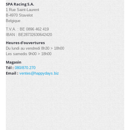
Industrielle/Pagode (13)
SPA Racing S.A.
1 Rue Saint-Laurent
B-4970 Stavelot
Belgique
CONTACT
T.V.A. : BE 0896 462 419
IBAN : BE28732630642420
Heures d'ouvertures
Du lundi au vendredi 8h30 > 18h00
Les samedis 9h00 > 18h00
Magasin
Tél :
080/870.270
Email :
ventes@happydays.biz