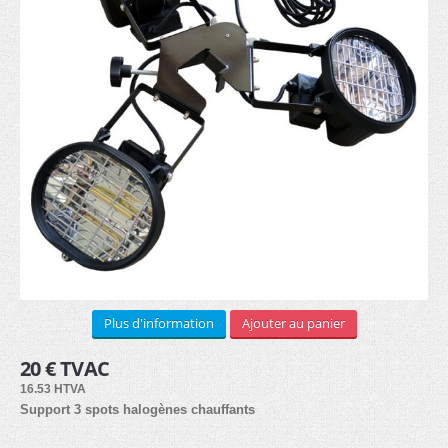
STRUCTURE ALUMINIUM
Murale (8)
Sur pieds (8)
Cadre textile (7)
Cubique (7)
SUPPORTS PUB
Plus d'information
Ajouter au panier
Drapeaux
20 € TVAC
Beachflag (30)
16.53 HTVA
Support 3 spots halogènes chauffants
Bases (8)