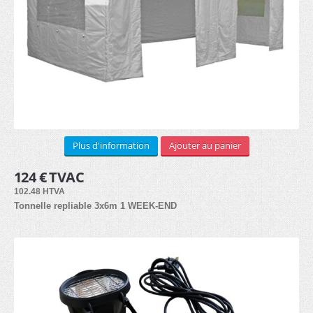
LOCATION
3x3m (3)
3x4.5m (3)
Arches (1)
Plus d'information
Ajouter au panier
3x6m (3)
124 € TVAC
102.48 HTVA
Kit de côtés (2)
Tonnelle repliable 3x6m 1 WEEK-END
Lests (1)
Lampes hallogènes chauffantes (1)
Lampes LED (1)