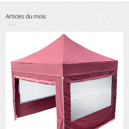
2mx2m (6)
3mx2m (7)
Articles du mois
3mx3m (6)
4.5mx3m (7)
6mx3m (6)
Professionnelle
1.5mx1.5m (6)
2mx2m (7)
3mx2m (8)
3mx3m (7)
4.5mx3m (8)
6mx3m (6)
9mx3m (5)