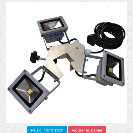
Sur mesure (1)
Bannière pourtour toit (5)
Demi mur imprimé (3)
Roll-up
RECTO (5)
RECTO VERSO (3)
Arches gonflables (1)
Barrière publicitaire
Armature (3)
Bâche PVC (6)
Sac transport (2)
Plus d'information
Ajouter au panier
Impression