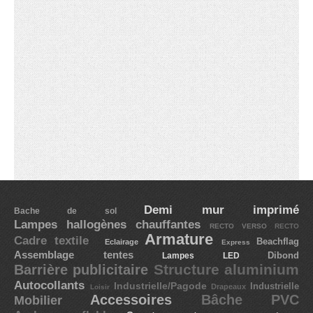
Demi mur imprimé
Bache de sol
Lampes hallogènes chauffantes
RECTO VERSO
RECTO
Armature
Cadre textile
Beachflag
Eclairage
Express
Assemblage tentes
Dibond
Lampes LED
Structure aluminium
Barrière publicitaire
Autocollants
Industrielle/Pagode
Industrielle
Drapeaux
Loisir
Accessoires
Bâche PVC
Mobilier