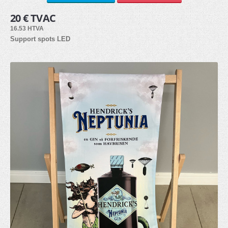
20 € TVAC
Bâche PVC (6)
16.53 HTVA
Autocollants (3)
Support spots LED
Tissu (3)
Panneau alvéolaire (3)
PVC Forex (8)
Dibond (2)
Plexiglass (2)
ACCESSOIRES
Lests (3)
Eclairage (2)