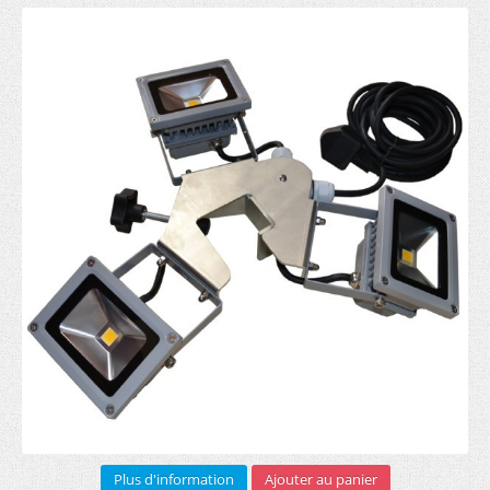
Sur mesure (1)
Bannière pourtour toit (5)
Demi mur imprimé (3)
Roll-up
RECTO (5)
RECTO VERSO (3)
Arches gonflables (1)
Barrière publicitaire
Armature (3)
Bâche PVC (6)
Sac transport (2)
Plus d'information
Ajouter au panier
Impression