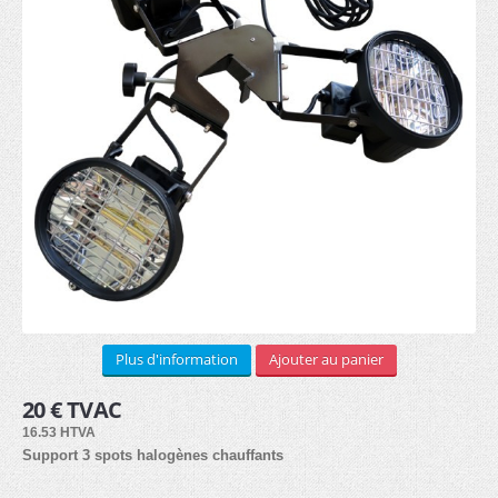
STRUCTURE ALUMINIUM
Murale (8)
Sur pieds (8)
Cadre textile (7)
Cubique (7)
SUPPORTS PUB
Plus d'information
Ajouter au panier
Drapeaux
20 € TVAC
Beachflag (30)
16.53 HTVA
Support 3 spots halogènes chauffants
Bases (8)