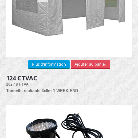
LOCATION
3x3m (3)
3x4.5m (3)
Arches (1)
Plus d'information
Ajouter au panier
3x6m (3)
124 € TVAC
102.48 HTVA
Kit de côtés (2)
Tonnelle repliable 3x6m 1 WEEK-END
Lests (1)
Lampes hallogènes chauffantes (1)
Lampes LED (1)