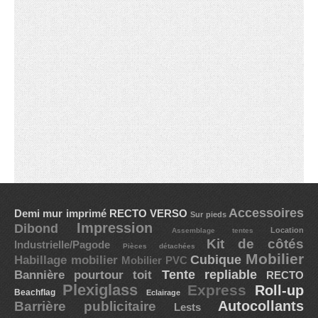
Accessoires
Demi mur imprimé
RECTO VERSO
Sur pieds
Impression
Dibond
Location
Assemblage tentes
Kit de côtés
Industrielle/Pagode
Pièces détachées
Mobilier
Cubique
Habillage mobilier
Mobilier PVC
Tente repliable
Bannière pourtour toit
RECTO
Plexiglass
Express
Roll-up
Beachflag
Eclairage
Barrière publicitaire
Autocollants
Lests