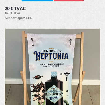
20 € TVAC
Bâche PVC (6)
16.53 HTVA
Autocollants (3)
Support spots LED
Tissu (3)
Panneau alvéolaire (3)
PVC Forex (8)
Dibond (2)
Plexiglass (2)
ACCESSOIRES
Lests (3)
Eclairage (2)