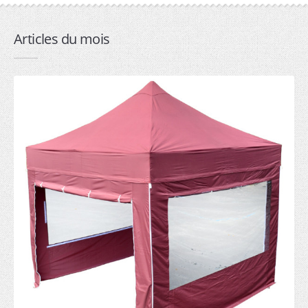
2mx2m (6)
3mx2m (7)
Articles du mois
3mx3m (6)
4.5mx3m (7)
6mx3m (6)
Professionnelle
1.5mx1.5m (6)
2mx2m (7)
3mx2m (8)
3mx3m (7)
4.5mx3m (8)
6mx3m (6)
9mx3m (5)