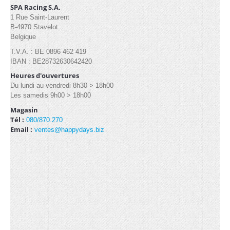
Industrielle/Pagode (13)
SPA Racing S.A.
1 Rue Saint-Laurent
B-4970 Stavelot
Belgique
CONTACT
T.V.A. : BE 0896 462 419
IBAN : BE28732630642420
Heures d'ouvertures
Du lundi au vendredi 8h30 > 18h00
Les samedis 9h00 > 18h00
Magasin
Tél :
080/870.270
Email :
ventes@happydays.biz